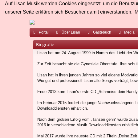
Auf Lisan Musik werden Cookies eingesetzt, um die Benutzun
unserer Seite erklären sich Besucher damit einverstanden.
M
Portal
Über Lisan
Gästebuch
Media
Biografie
Lisan hat am 24. August 1999 in Hamm das Licht der We
Zur Zeit besucht sie die Gynasiale Oberstufe. Ihre schul
Lisan hat in ihren jungen Jahren so viel eigene Motivatio
Wie gut und professionell Lisan alle Songs vorträgt, be
Ende 2013 kam Lisan‘s erste CD „Schmeiss dein Handy w
Im Februar 2015 fordert die junge Nachwuchssängerin Li
Downloaddiensten erhältlich.
Nach dem großen Erfolg vom „Tanzen gehn“ wurde zusamm
2016 in verschiedene Musik Downloaddiensten erhältlich 
Mai 2017 wurde ihre neueste CD mit 2 Titeln „Deine Zeit