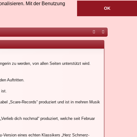
nalisieren. Mit der Benutzung
OK
ac
ou
eb
Tu
oo
be
gerin zu werden, von allen Seiten unterstützt wird.
k
en Auftritten.
ist.
abel „Scare-Records“ produziert und ist in mehren Musik
rlieb dich nochmal“ produziert, welche seit Februar
rty-Version eines echten Klassikers „Herz Schmerz-