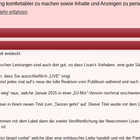
g komfortabler zu machen sowie Inhalte und Anzeigen zu perso
ehr erfahren
lt entdeckt.
ischen Leistungen sind auch dort gut, so dass Lisan's Vorhaben, eine gute Sän
n, dass Sie ausschließlich „LIVE“ singt.
weist jedes mal auf‘s neue die tolle Reaktion vom Publikum während und nach d
eg“ raus, welche Januar 2015 in einer „DJ-Mix“-Version nochmal erschienen 
san in ihrem neuen Titel zum „Tanzen gehn“ auf. Dieser Titel wurde mit dem L
en mit dem Label dann die zweite Veröffentlichung der Newcomerin Lisan „Ve
ist.
 ist längst vorbei“ welche über eine enttäuschte Liebe handelt und mit der Pa