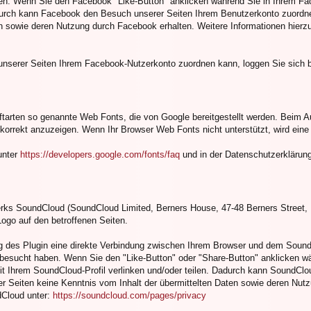
en. Wenn Sie den Facebook "Like-Button" anklicken während Sie in Ihrem Fac
durch kann Facebook den Besuch unserer Seiten Ihrem Benutzerkonto zuordnen.
en sowie deren Nutzung durch Facebook erhalten. Weitere Informationen hierz
serer Seiten Ihrem Facebook-Nutzerkonto zuordnen kann, loggen Sie sich b
iftarten so genannte Web Fonts, die von Google bereitgestellt werden. Beim Au
 korrekt anzuzeigen. Wenn Ihr Browser Web Fonts nicht unterstützt, wird eine
unter
https://developers.google.com/fonts/faq
und in der Datenschutzerklärun
rks SoundCloud (SoundCloud Limited, Berners House, 47-48 Berners Street, L
go auf den betroffenen Seiten.
g des Plugin eine direkte Verbindung zwischen Ihrem Browser und dem SoundC
e besucht haben. Wenn Sie den "Like-Button" oder "Share-Button" anklicken 
 mit Ihrem SoundCloud-Profil verlinken und/oder teilen. Dadurch kann SoundC
der Seiten keine Kenntnis vom Inhalt der übermittelten Daten sowie deren Nu
dCloud unter:
https://soundcloud.com/pages/privacy