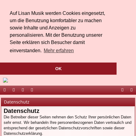
Auf Lisan Musik werden Cookies eingesetzt,
um die Benutzung komfortabler zu machen
sowie Inhalte und Anzeigen zu
personalisieren. Mit der Benutzung unserer
Seite erklären sich Besucher damit
einverstanden.
Mehr erfahren
OK
ort
be
äs
ed
ac
ou
Datenschutz
al
r
te
ia
eb
Tu
Datenschutz
Die Betreiber dieser Seiten nehmen den Schutz Ihrer persönlichen Daten
Li
bu
oo
be
sehr ernst. Wir behandeln Ihre personenbezogenen Daten vertraulich und
sa
ch
k
entsprechend der gesetzlichen Datenschutzvorschriften sowie dieser
Datenschutzerklärung.
n