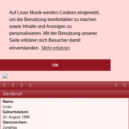
Auf Lisan Musik werden Cookies eingesetzt,
um die Benutzung komfortabler zu machen
sowie Inhalte und Anzeigen zu
personalisieren. Mit der Benutzung unserer
Seite erklären sich Besucher damit
einverstanden.
Mehr erfahren
OK
Steckbrief
ort
be
äs
ed
ac
ou
Name:
al
r
te
ia
eb
Tu
Lisan
Li
bu
oo
be
Geburtsdatum:
24. August 1999
sa
ch
k
Sternzeichen:
Jungfrau
n