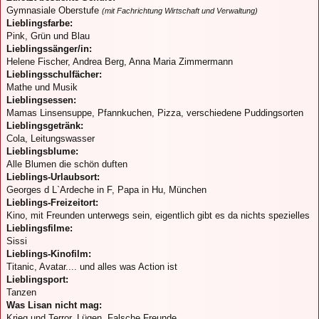
Gymnasiale Oberstufe
(mit Fachrichtung Wirtschaft und Verwaltung)
Lieblingsfarbe:
Pink, Grün und Blau
Lieblingssänger/in:
Helene Fischer, Andrea Berg, Anna Maria Zimmermann
Lieblingsschulfächer:
Mathe und Musik
Lieblingsessen:
Mamas Linsensuppe, Pfannkuchen, Pizza, verschiedene Puddingsorten
Lieblingsgetränk:
Cola, Leitungswasser
Lieblingsblume:
Alle Blumen die schön duften
Lieblings-Urlaubsort:
Georges d L`Ardeche in F, Papa in Hu, München
Lieblings-Freizeitort:
Kino, mit Freunden unterwegs sein, eigentlich gibt es da nichts spezielles
Lieblingsfilme:
Sissi
Lieblings-Kinofilm:
Titanic, Avatar.... und alles was Action ist
Lieblingsport:
Tanzen
Was Lisan nicht mag:
Krieg und Terror, Lügen, Falsche Freunde