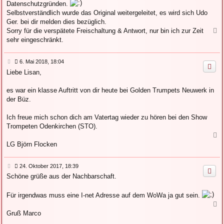
Datenschutzgründen.
Selbstverständlich wurde das Original weitergeleitet, es wird sich Udo
Ger. bei dir melden dies bezüglich.
Sorry für die verspätete Freischaltung & Antwort, nur bin ich zur Zeit
N
a
sehr eingeschränkt.
c
h
B
6. Mai 2018, 18:04
o
e
b
Liebe Lisan,
i
e
t
n
r
es war ein klasse Auftritt von dir heute bei Golden Trumpets Neuwerk in
a
der Büz.
g
Ich freue mich schon dich am Vatertag wieder zu hören bei den Show
Trompeten Odenkirchen (STO).
N
a
LG Björn Flocken
c
h
B
24. Oktober 2017, 18:39
o
e
b
Schöne grüße aus der Nachbarschaft.
i
e
t
n
r
Für irgendwas muss eine I-net Adresse auf dem WoWa ja gut sein.
a
N
g
a
Gruß Marco
c