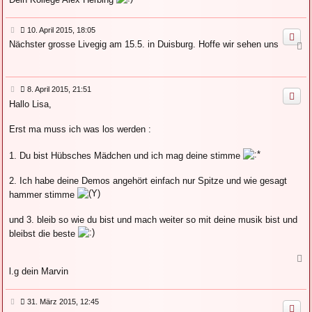
c
h
B
10. April 2015, 18:05
o
e
b
Nächster grosse Livegig am 15.5. in Duisburg. Hoffe wir sehen uns
N
i
e
a
t
n
c
r
a
h
g
B
8. April 2015, 21:51
o
e
b
Hallo Lisa,
i
e
t
n
r
Erst ma muss ich was los werden :
a
g
1. Du bist Hübsches Mädchen und ich mag deine stimme
2. Ich habe deine Demos angehört einfach nur Spitze und wie gesagt
hammer stimme
und 3. bleib so wie du bist und mach weiter so mit deine musik bist und
bleibst die beste
N
a
l.g dein Marvin
c
h
B
31. März 2015, 12:45
o
e