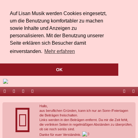
Auf Lisan Musik werden Cookies eingesetzt,
um die Benutzung komfortabler zu machen
sowie Inhalte und Anzeigen zu
personalisieren. Mit der Benutzung unserer
Seite erklären sich Besucher damit
einverstanden.
Mehr erfahren
OK
ort
be
äs
ed
ac
ou
Hallo,
al
r
te
ia
eb
Tu
aus beruflichen Gründen, kann ich nur an Sonn-/Feiertagen
die Beiträgen freischalten.
Li
bu
oo
be
Links werden in den Beiträgen entfernt. Da mir die Zeit fehlt,
die verlinken Seiten in regelmäßigen Abständen zu überprüfen,
sa
ch
k
ob sie noch seriös sind.
Danke für euer Verständnis.
n