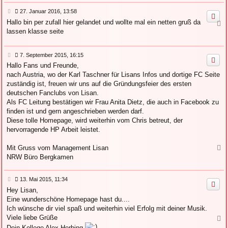
h
B
27. Januar 2016, 13:58
o
e
b
Hallo bin per zufall hier gelandet und wollte mal ein netten gruß da
N
i
e
lassen klasse seite
a
t
n
c
r
a
h
g
B
7. September 2015, 16:15
o
e
b
Hallo Fans und Freunde,
i
e
nach Austria, wo der Karl Taschner für Lisans Infos und dortige FC Seite
t
n
r
zuständig ist, freuen wir uns auf die Gründungsfeier des ersten
a
deutschen Fanclubs von Lisan.
g
Als FC Leitung bestätigen wir Frau Anita Dietz, die auch in Facebook zu
finden ist und gern angeschrieben werden darf.
Diese tolle Homepage, wird weiterhin vom Chris betreut, der
hervorragende HP Arbeit leistet.
Mit Gruss vom Management Lisan
N
a
NRW Büro Bergkamen
c
h
B
13. Mai 2015, 11:34
o
e
b
Hey Lisan,
i
e
Eine wunderschöne Homepage hast du....
t
n
r
Ich wünsche dir viel spaß und weiterhin viel Erfolg mit deiner Musik.
a
Viele liebe Grüße
N
g
a
Dein Kollege Alex Herbing