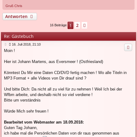
Gruß Chris
Antworten
2
1
Nächste
16 Beiträge
Re: Gästebuch
B
16. Juli 2018, 21:10
e
Moin !
i
t
r
Hier ist Johann Martens, aus Eversmeer ! (Ostfriesland)
a
g
Könntest Du Mir eine Daten CD/DVD fertig machen ! Wo alle Titeln in
MP3 Format + alle Videos von Dir drauf sind ?
Und bitte Dich: Da nicht all zu viel für zu nehmen ! Weil Ich bei der
Wfbm arbeite, und deshalb nicht so viel verdiene !
Bitte um verständnis
Würde Mich sehr freuen !
Bearbeitet vom Webmaster am 18.09.2018:
Guten Tag Johann,
ich habe mal die Persönlichen Daten von dir raus genommen aus